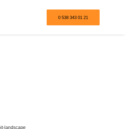
0 538 343 01 21
ğı Tespiti