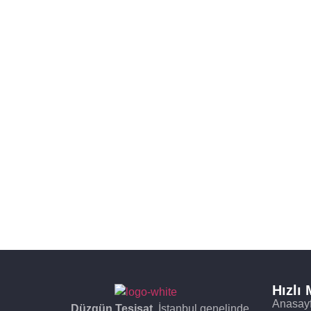
Hızlı
Anasay
Düzgün Tesisat
, İstanbul genelinde