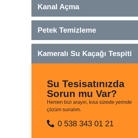
Kanal Açma
Petek Temizleme
Kameralı Su Kaçağı Tespiti
Su Tesisatınızda
Sorun mu Var?
Hemen bizi arayın, kısa sürede yerinde
çözüm sunalım.
0 538 343 01 21