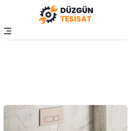
Ataşehir İnönü
Klozet Tamiri
Anasayfa
»
Ataşehir İnönü Klozet Tamiri