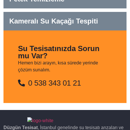
Kameralı Su Kaçağı Tespiti
Su Tesisatınızda Sorun
mu Var?
Hemen bizi arayın, kısa sürede yerinde
çözüm sunalım.
0 538 343 01 21
Düzgün Tesisat
, İstanbul genelinde su tesisatı arızaları ve