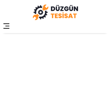
Ataşehir
Küçükbakkalköy
Kameralı Su
Kaçağı Tespiti
Anasayfa
»
Ataşehir Küçükbakkalköy Kameralı Su
Kaçağı Tespiti