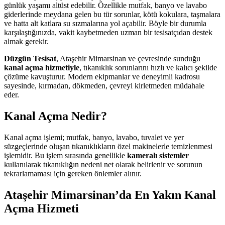
günlük yaşamı altüst edebilir. Özellikle mutfak, banyo ve lavabo
giderlerinde meydana gelen bu tür sorunlar, kötü kokulara, taşmalara
ve hatta alt katlara su sızmalarına yol açabilir. Böyle bir durumla
karşılaştığınızda, vakit kaybetmeden uzman bir tesisatçıdan destek
almak gerekir.
Düzgün Tesisat
, Ataşehir Mimarsinan ve çevresinde sunduğu
kanal açma hizmetiyle
, tıkanıklık sorunlarını hızlı ve kalıcı şekilde
çözüme kavuşturur. Modern ekipmanlar ve deneyimli kadrosu
sayesinde, kırmadan, dökmeden, çevreyi kirletmeden müdahale
eder.
Kanal Açma Nedir?
Kanal açma işlemi; mutfak, banyo, lavabo, tuvalet ve yer
süzgeçlerinde oluşan tıkanıklıkların özel makinelerle temizlenmesi
işlemidir. Bu işlem sırasında genellikle
kameralı sistemler
kullanılarak tıkanıklığın nedeni net olarak belirlenir ve sorunun
tekrarlamaması için gereken önlemler alınır.
Ataşehir Mimarsinan’da En Yakın Kanal
Açma Hizmeti