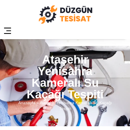
Ataşehir
Yenisahra
Kameralı Su
Kaçağı Tespiti
Anasayfa
»
Ataşehir Yenisahra Kameralı Su Kaçağı
Tespiti