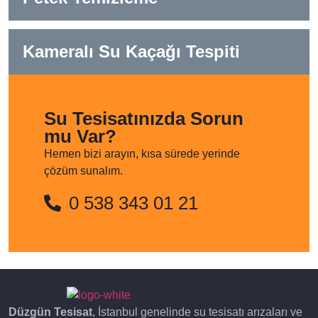
Kameralı Su Kaçağı Tespiti
Su Tesisatınızda Sorun
mu Var?
Hemen bizi arayın, kısa sürede yerinde
çözüm sunalım.
0 538 343 01 21
Düzgün Tesisat
, İstanbul genelinde su tesisatı arızaları ve