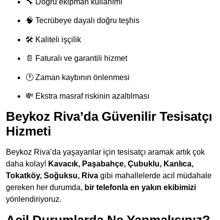
🔧 Doğru ekipman kullanımı
🧠 Tecrübeye dayalı doğru teşhis
🛠 Kaliteli işçilik
📄 Faturalı ve garantili hizmet
🕐 Zaman kaybının önlenmesi
💸 Ekstra masraf riskinin azaltılması
Beykoz Riva’da Güvenilir Tesisatçı
Hizmeti
Beykoz Riva’da yaşayanlar için tesisatçı aramak artık çok
daha kolay!
Kavacık, Paşabahçe, Çubuklu, Kanlıca,
Tokatköy, Soğuksu, Riva
gibi mahallelerde acil müdahale
gereken her durumda,
bir telefonla en yakın ekibimizi
yönlendiriyoruz.
Acil Durumlarda Ne Yapmalısınız?