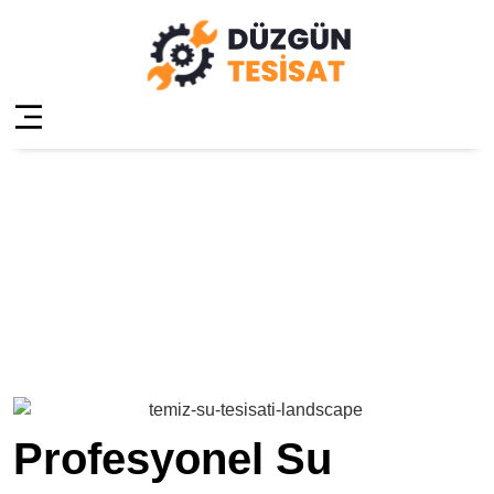
Beykoz Riva Su
Tesisatçısı
Anasayfa
»
Beykoz Riva Su Tesisatçısı
Profesyonel Su