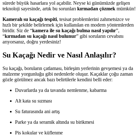
sürede büyük hasarlara yol açabilir. Neyse ki günümüzde gelişen
teknoloji sayesinde, artık bu sorunları
kırmadan çözmek
mümkün!
Kameralı su kaçağı tespiti
, tesisat problemlerini zahmetsizce ve
hızlı bir şekilde belirlemek için kullanılan en modern yöntemlerden
biridir. Siz de “
kamera ile su kaçağı bulma nasıl yapılır
”,
“
kırmadan su kaçağı nasıl bulunur
” gibi soruların cevabını
arıyorsanız, doğru yerdesiniz!
Su Kaçağı Nedir ve Nasıl Anlaşılır?
Su kaçağı, boruların çatlaması, birleşim yerlerinin gevşemesi ya da
malzeme yorgunluğu gibi nedenlerle oluşur. Kaçaklar çoğu zaman
gözle görülmez ancak bazı belirtilerle kendini belli eder:
Duvarlarda ya da tavanda nemlenme, kabarma
Alt kata su sızması
Su faturasında ani artış
Parke ya da seramik altında su birikmesi
Pis kokular ve küflenme