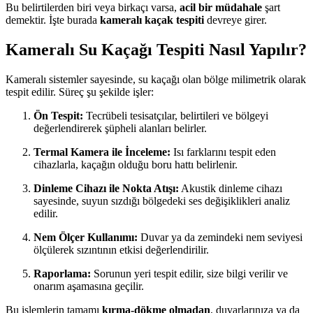
Bu belirtilerden biri veya birkaçı varsa,
acil bir müdahale
şart
demektir. İşte burada
kameralı kaçak tespiti
devreye girer.
Kameralı Su Kaçağı Tespiti Nasıl Yapılır?
Kameralı sistemler sayesinde, su kaçağı olan bölge milimetrik olarak
tespit edilir. Süreç şu şekilde işler:
Ön Tespit:
Tecrübeli tesisatçılar, belirtileri ve bölgeyi
değerlendirerek şüpheli alanları belirler.
Termal Kamera ile İnceleme:
Isı farklarını tespit eden
cihazlarla, kaçağın olduğu boru hattı belirlenir.
Dinleme Cihazı ile Nokta Atışı:
Akustik dinleme cihazı
sayesinde, suyun sızdığı bölgedeki ses değişiklikleri analiz
edilir.
Nem Ölçer Kullanımı:
Duvar ya da zemindeki nem seviyesi
ölçülerek sızıntının etkisi değerlendirilir.
Raporlama:
Sorunun yeri tespit edilir, size bilgi verilir ve
onarım aşamasına geçilir.
Bu işlemlerin tamamı
kırma-dökme olmadan
, duvarlarınıza ya da