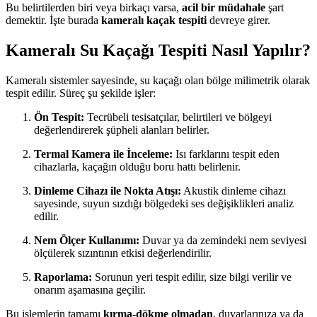
Bu belirtilerden biri veya birkaçı varsa,
acil bir müdahale
şart
demektir. İşte burada
kameralı kaçak tespiti
devreye girer.
Kameralı Su Kaçağı Tespiti Nasıl Yapılır?
Kameralı sistemler sayesinde, su kaçağı olan bölge milimetrik olarak
tespit edilir. Süreç şu şekilde işler:
Ön Tespit:
Tecrübeli tesisatçılar, belirtileri ve bölgeyi
değerlendirerek şüpheli alanları belirler.
Termal Kamera ile İnceleme:
Isı farklarını tespit eden
cihazlarla, kaçağın olduğu boru hattı belirlenir.
Dinleme Cihazı ile Nokta Atışı:
Akustik dinleme cihazı
sayesinde, suyun sızdığı bölgedeki ses değişiklikleri analiz
edilir.
Nem Ölçer Kullanımı:
Duvar ya da zemindeki nem seviyesi
ölçülerek sızıntının etkisi değerlendirilir.
Raporlama:
Sorunun yeri tespit edilir, size bilgi verilir ve
onarım aşamasına geçilir.
Bu işlemlerin tamamı
kırma-dökme olmadan
, duvarlarınıza ya da