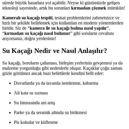
sürede büyük hasarlara yol açabilir. Neyse ki günümüzde gelişen
teknoloji sayesinde, artık bu sorunları
kırmadan çözmek
mümkün!
Kameralı su kaçağı tespiti
, tesisat problemlerini zahmetsizce ve
hızlı bir şekilde belirlemek için kullanılan en modern yöntemlerden
biridir. Siz de “
kamera ile su kaçağı bulma nasıl yapılır
”,
“
kırmadan su kaçağı nasıl bulunur
” gibi soruların cevabını
arıyorsanız, doğru yerdesiniz!
Su Kaçağı Nedir ve Nasıl Anlaşılır?
Su kaçağı, boruların çatlaması, birleşim yerlerinin gevşemesi ya da
malzeme yorgunluğu gibi nedenlerle oluşur. Kaçaklar çoğu zaman
gözle görülmez ancak bazı belirtilerle kendini belli eder:
Duvarlarda ya da tavanda nemlenme, kabarma
Alt kata su sızması
Su faturasında ani artış
Parke ya da seramik altında su birikmesi
Pis kokular ve küflenme