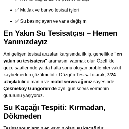
✅ Mutfak ve banyo tesisat işleri
✅ Su basınç ayarı ve vana değişimi
En Yakın Su Tesisatçısı – Hemen
Yanınızdayız
Ani gelişen tesisat arızaları karşısında ilk iş, genellikle
“en
yakın su tesisatçısı”
aramasını yapmak olur. Özellikle
gece saatlerinde ya da hafta sonu oluşan problemler vakit
kaybetmeden çözülmelidir. Düzgün Tesisat olarak,
7/24
ulaşılabilir
olmanın ve
mobil servis ağımız
sayesinde
Çekmeköy Güngören’de
aynı gün servis vermenin
gururunu yaşıyoruz.
Su Kaçağı Tespiti: Kırmadan,
Dökmeden
Tesisat sorunlarının en yaygın olanı
su kaçağıdır
.