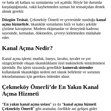
ve hatta alt katlara su sızmalarına yol açabilir. Böyle bir durumla
karşılaştığınızda, vakit kaybetmeden uzman bir tesisatçıdan destek
almak gerekir.
Düzgün Tesisat
, Çekmeköy Ömerli ve çevresinde sunduğu
kanal
açma hizmetiyle
, tıkanıklık sorunlarını hızlı ve kalıcı şekilde
çözüme kavuşturur. Modern ekipmanlar ve deneyimli kadrosu
sayesinde, kırmadan, dökmeden, çevreyi kirletmeden müdahale
eder.
Kanal Açma Nedir?
Kanal açma işlemi; mutfak, banyo, lavabo, tuvalet ve yer
süzgeçlerinde oluşan tıkanıklıkların özel makinelerle temizlenmesi
işlemidir. Bu işlem sırasında genellikle
kameralı sistemler
kullanılarak tıkanıklığın nedeni net olarak belirlenir ve sorunun
tekrarlamaması için gereken önlemler alınır.
Çekmeköy Ömerli’de En Yakın Kanal
Açma Hizmeti
“
En yakın kanal açma ustası
” ya da “
kanal açma hizmeti
Çekmeköy Ömerli
” gibi aramalar, özellikle ani gelişen gider