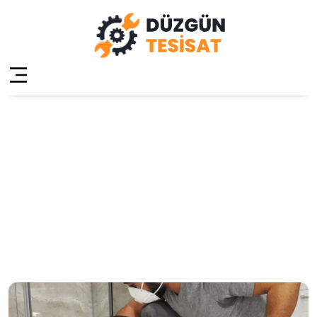
Çekmeköy
Sultançiftliği
Kanal Açma
Anasayfa
»
Çekmeköy Sultançiftliği Kanal Açma