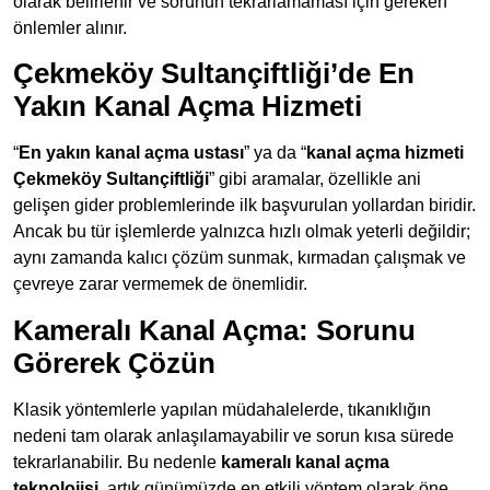
olarak belirlenir ve sorunun tekrarlamaması için gereken
önlemler alınır.
Çekmeköy Sultançiftliği’de En
Yakın Kanal Açma Hizmeti
“
En yakın kanal açma ustası
” ya da “
kanal açma hizmeti
Çekmeköy Sultançiftliği
” gibi aramalar, özellikle ani
gelişen gider problemlerinde ilk başvurulan yollardan biridir.
Ancak bu tür işlemlerde yalnızca hızlı olmak yeterli değildir;
aynı zamanda kalıcı çözüm sunmak, kırmadan çalışmak ve
çevreye zarar vermemek de önemlidir.
Kameralı Kanal Açma: Sorunu
Görerek Çözün
Klasik yöntemlerle yapılan müdahalelerde, tıkanıklığın
nedeni tam olarak anlaşılamayabilir ve sorun kısa sürede
tekrarlanabilir. Bu nedenle
kameralı kanal açma
teknolojisi
, artık günümüzde en etkili yöntem olarak öne