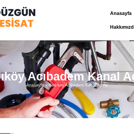
Anasayfa
Hakkımızd
ıköy Acıbadem Kanal 
Anasayfa
»
Kadıköy Acıbadem Kanal Açma