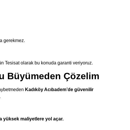
rma gerekmez.
n Tesisat olarak bu konuda garanti veriyoruz.
nu Büyümeden Çözelim
t kaybetmeden
Kadıköy Acıbadem’de güvenilir
.
 yüksek maliyetlere yol açar.