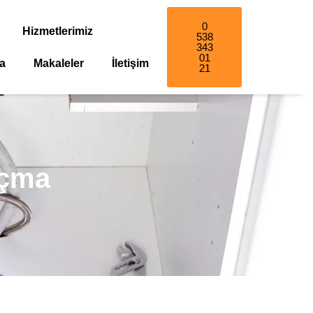
0
Hizmetlerimiz
538
343
01
a
Makaleler
İletişim
21
Açma