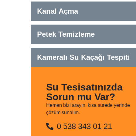
Kanal Açma
Petek Temizleme
Kameralı Su Kaçağı Tespiti
Su Tesisatınızda
Sorun mu Var?
Hemen bizi arayın, kısa sürede yerinde
çözüm sunalım.
0 538 343 01 21