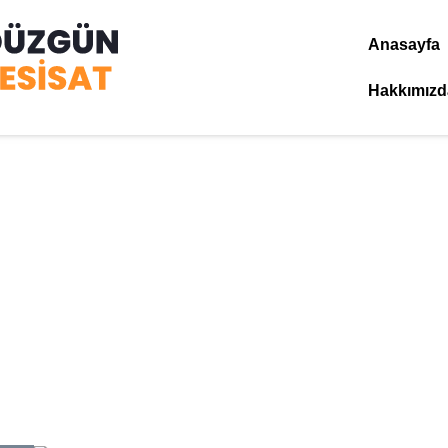
Anasayfa
Hakkımızd
öy Haydarpaşa Su Tesis
Anasayfa
»
Kadıköy Haydarpaşa Su Tesisatçısı