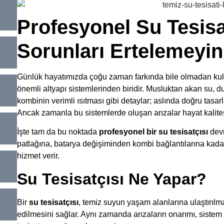
Profesyonel Su Tesisa
Sorunları Ertelemeyin
Günlük hayatımızda çoğu zaman farkında bile olmadan kullan
önemli altyapı sistemlerinden biridir. Musluktan akan su, d
kombinin verimli ısıtması gibi detaylar; aslında doğru tasar
Ancak zamanla bu sistemlerde oluşan arızalar hayat kalites
İşte tam da bu noktada
profesyonel bir su tesisatçısı
devr
patlağına, batarya değişiminden kombi bağlantılarına kadar
hizmet verir.
Su Tesisatçısı Ne Yapar?
Bir
su tesisatçısı
, temiz suyun yaşam alanlarına ulaştırılm
edilmesini sağlar. Aynı zamanda arızaların onarımı, sistem