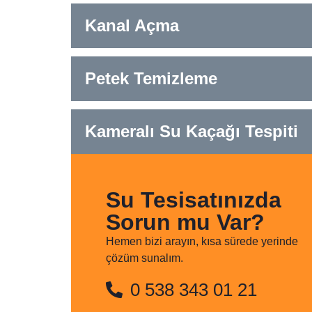
Kanal Açma
Petek Temizleme
Kameralı Su Kaçağı Tespiti
Su Tesisatınızda
Sorun mu Var?
Hemen bizi arayın, kısa sürede yerinde
çözüm sunalım.
0 538 343 01 21