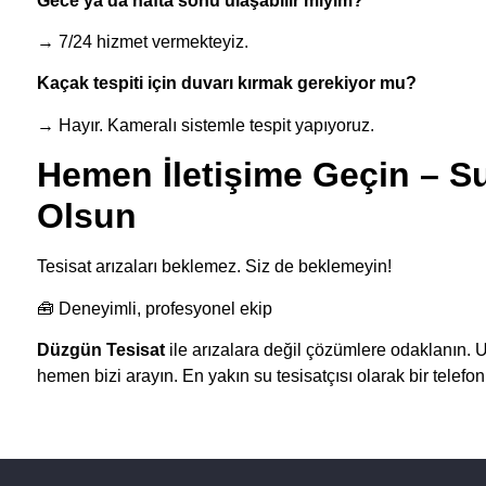
Gece ya da hafta sonu ulaşabilir miyim?
→ 7/24 hizmet vermekteyiz.
Kaçak tespiti için duvarı kırmak gerekiyor mu?
→ Hayır. Kameralı sistemle tespit yapıyoruz.
Hemen İletişime Geçin – S
Olsun
Tesisat arızaları beklemez. Siz de beklemeyin!
🧰 Deneyimli, profesyonel ekip
Düzgün Tesisat
ile arızalara değil çözümlere odaklanın. Uyg
hemen bizi arayın. En yakın su tesisatçısı olarak bir telefo