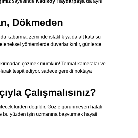
ğımız
sayesinde
Kadıköy Haydarpaşa’da
aynı
dan, Dökmeden
rda kabarma, zeminde ıslaklık ya da alt kata su
eleneksel yöntemlerde duvarlar kırılır, günlerce
rı kırmadan çözmek mümkün! Termal kameralar ve
olarak tespit ediyor, sadece gerekli noktaya
ıyla Çalışmalısınız?
ilecek türden değildir. Gözle görünmeyen hatalı
İşte bu yüzden işin uzmanına başvurmak hayati