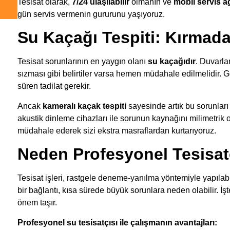
Tesisat olarak,
7/24 ulaşılabilir
olmanın ve
mobil servis a
gün servis vermenin gururunu yaşıyoruz.
Su Kaçağı Tespiti: Kırma
Tesisat sorunlarının en yaygın olanı
su kaçağıdır
. Duvarla
sızması gibi belirtiler varsa hemen müdahale edilmelidir. G
süren tadilat gerekir.
Ancak
kameralı kaçak tespiti
sayesinde artık bu sorunla
akustik dinleme cihazları ile sorunun kaynağını milimetrik 
müdahale ederek sizi ekstra masraflardan kurtarıyoruz.
Neden Profesyonel Tesisatç
Tesisat işleri, rastgele deneme-yanılma yöntemiyle yapılab
bir bağlantı, kısa sürede büyük sorunlara neden olabilir. 
önem taşır.
Profesyonel su tesisatçısı ile çalışmanın avantajları: