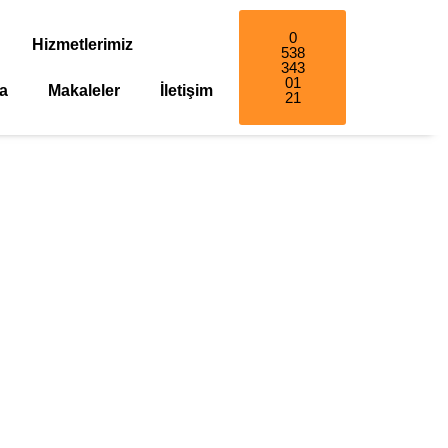
0
Hizmetlerimiz
538
343
01
a
Makaleler
İletişim
21
atçısı