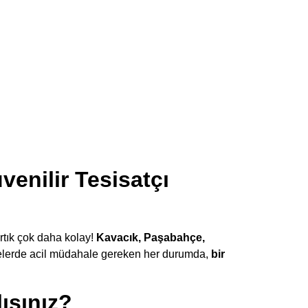
enilir Tesisatçı
rtık çok daha kolay!
Kavacık, Paşabahçe,
elerde acil müdahale gereken her durumda,
bir
ısınız?