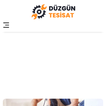
Kadıköy
Kızıltoprak Su
Tesisatçısı
Anasayfa
»
Kadıköy Kızıltoprak Su Tesisatçısı