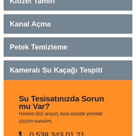
Klozet Tamiri
Kanal Açma
Petek Temizleme
Kameralı Su Kaçağı Tespiti
Su Tesisatınızda Sorun
mu Var?
Hemen bizi arayın, kısa sürede yerinde
çözüm sunalım.
0 538 343 01 21