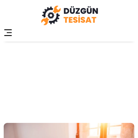
Kadıköy
Zühtüpaşa Yerden
Isıtma
Anasayfa
»
Kadıköy Zühtüpaşa Yerden Isıtma