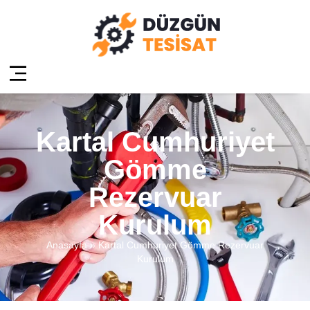
Kartal Cumhuriyet
Gömme
Rezervuar
Kurulum
Anasayfa
»
Kartal Cumhuriyet Gömme Rezervuar
Kurulum