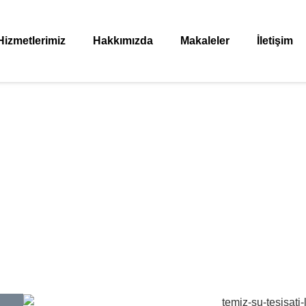
Hizmetlerimiz
Hakkımızda
Makaleler
İletişim
Kartal Su Tesisatçısı
Anasayfa
»
Kartal Su Tesisatçısı