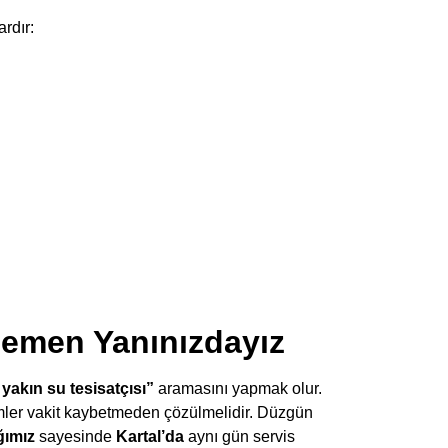
rdır:
Hemen Yanınızdayız
 yakın su tesisatçısı”
aramasını yapmak olur.
emler vakit kaybetmeden çözülmelidir. Düzgün
ğımız
sayesinde
Kartal’da
aynı gün servis