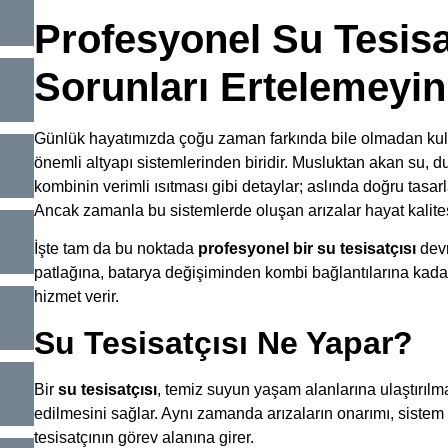
Profesyonel Su Tesisa
Sorunları Ertelemeyin
Günlük hayatımızda çoğu zaman farkında bile olmadan kullan
önemli altyapı sistemlerinden biridir. Musluktan akan su, d
kombinin verimli ısıtması gibi detaylar; aslında doğru tasar
Ancak zamanla bu sistemlerde oluşan arızalar hayat kalites
İşte tam da bu noktada
profesyonel bir su tesisatçısı
devr
patlağına, batarya değişiminden kombi bağlantılarına kadar
hizmet verir.
Su Tesisatçısı Ne Yapar?
Bir
su tesisatçısı
, temiz suyun yaşam alanlarına ulaştırılm
edilmesini sağlar. Aynı zamanda arızaların onarımı, sistem
tesisatçının görev alanına girer.