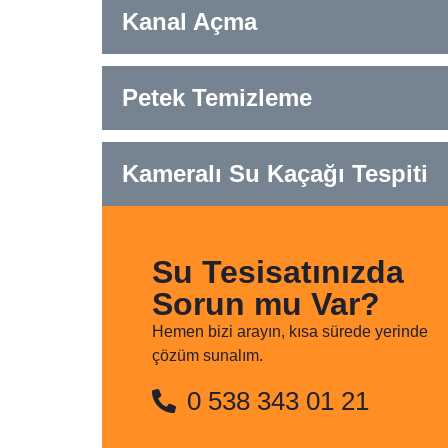
Kanal Açma
Petek Temizleme
Kameralı Su Kaçağı Tespiti
Su Tesisatınızda
Sorun mu Var?
Hemen bizi arayın, kısa sürede yerinde
çözüm sunalım.
0 538 343 01 21