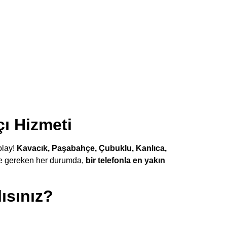
çı Hizmeti
olay!
Kavacık, Paşabahçe, Çubuklu, Kanlıca,
le gereken her durumda,
bir telefonla en yakın
ısınız?