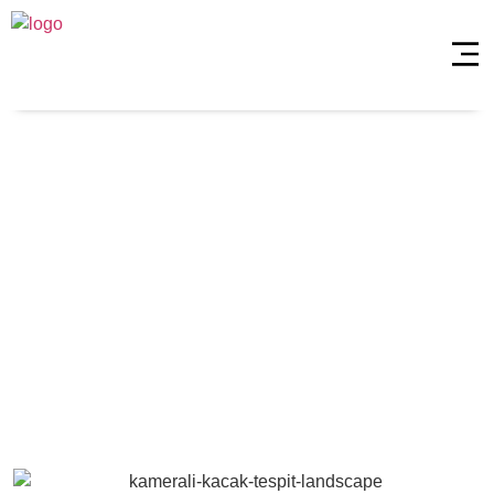
Maltepe
Aydınevler
Kameralı Su
Kaçağı Tespiti
Anasayfa
»
Maltepe Aydınevler Kameralı Su Kaçağı
Tespiti