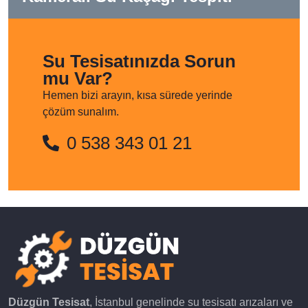
Su Tesisatınızda Sorun
mu Var?
Hemen bizi arayın, kısa sürede yerinde
çözüm sunalım.
0 538 343 01 21
Düzgün Tesisat
, İstanbul genelinde su tesisatı arızaları ve