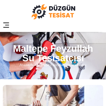
Maltepe Feyzullah
Su Tesisatçısı
Anasayfa
»
Maltepe Feyzullah Su Tesisatçısı