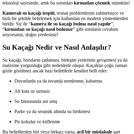
teknoloji sayesinde, artık bu sorunları
kırmadan çözmek
mümkün!
Kameralı su kaçağı tespiti
, tesisat problemlerini zahmetsizce ve
hızlı bir şekilde belirlemek için kullanılan en modern yöntemlerden
biridir. Siz de “
kamera ile su kaçağı bulma nasıl yapılır
”,
“
kırmadan su kaçağı nasıl bulunur
” gibi soruların cevabını
arıyorsanız, doğru yerdesiniz!
Su Kaçağı Nedir ve Nasıl Anlaşılır?
Su kaçağı, boruların çatlaması, birleşim yerlerinin gevşemesi ya da
malzeme yorgunluğu gibi nedenlerle oluşur. Kaçaklar çoğu zaman
gözle görülmez ancak bazı belirtilerle kendini belli eder:
Duvarlarda ya da tavanda nemlenme, kabarma
Alt kata su sızması
Su faturasında ani artış
Parke ya da seramik altında su birikmesi
Pis kokular ve küflenme
Bu belirtilerden biri veya birkaçı varsa,
acil bir müdahale
şart