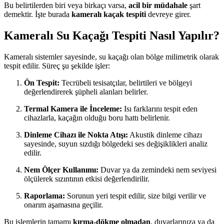
Bu belirtilerden biri veya birkaçı varsa,
acil bir müdahale
şart
demektir. İşte burada
kameralı kaçak tespiti
devreye girer.
Kameralı Su Kaçağı Tespiti Nasıl Yapılır?
Kameralı sistemler sayesinde, su kaçağı olan bölge milimetrik olarak
tespit edilir. Süreç şu şekilde işler:
Ön Tespit:
Tecrübeli tesisatçılar, belirtileri ve bölgeyi
değerlendirerek şüpheli alanları belirler.
Termal Kamera ile İnceleme:
Isı farklarını tespit eden
cihazlarla, kaçağın olduğu boru hattı belirlenir.
Dinleme Cihazı ile Nokta Atışı:
Akustik dinleme cihazı
sayesinde, suyun sızdığı bölgedeki ses değişiklikleri analiz
edilir.
Nem Ölçer Kullanımı:
Duvar ya da zemindeki nem seviyesi
ölçülerek sızıntının etkisi değerlendirilir.
Raporlama:
Sorunun yeri tespit edilir, size bilgi verilir ve
onarım aşamasına geçilir.
Bu işlemlerin tamamı
kırma-dökme olmadan
, duvarlarınıza ya da