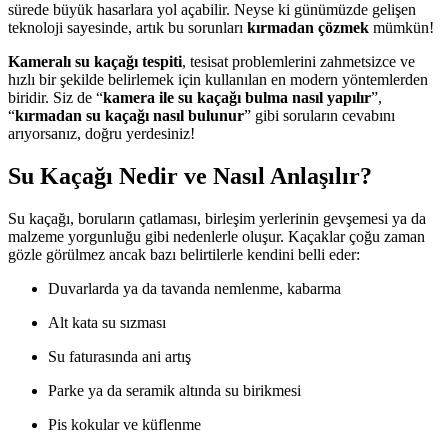
sürede büyük hasarlara yol açabilir. Neyse ki günümüzde gelişen
teknoloji sayesinde, artık bu sorunları
kırmadan çözmek
mümkün!
Kameralı su kaçağı tespiti
, tesisat problemlerini zahmetsizce ve
hızlı bir şekilde belirlemek için kullanılan en modern yöntemlerden
biridir. Siz de “
kamera ile su kaçağı bulma nasıl yapılır
”,
“
kırmadan su kaçağı nasıl bulunur
” gibi soruların cevabını
arıyorsanız, doğru yerdesiniz!
Su Kaçağı Nedir ve Nasıl Anlaşılır?
Su kaçağı, boruların çatlaması, birleşim yerlerinin gevşemesi ya da
malzeme yorgunluğu gibi nedenlerle oluşur. Kaçaklar çoğu zaman
gözle görülmez ancak bazı belirtilerle kendini belli eder:
Duvarlarda ya da tavanda nemlenme, kabarma
Alt kata su sızması
Su faturasında ani artış
Parke ya da seramik altında su birikmesi
Pis kokular ve küflenme