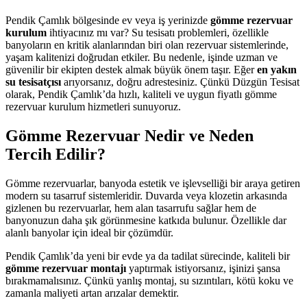
Pendik Çamlık bölgesinde ev veya iş yerinizde
gömme rezervuar
kurulum
ihtiyacınız mı var? Su tesisatı problemleri, özellikle
banyoların en kritik alanlarından biri olan rezervuar sistemlerinde,
yaşam kalitenizi doğrudan etkiler. Bu nedenle, işinde uzman ve
güvenilir bir ekipten destek almak büyük önem taşır. Eğer
en yakın
su tesisatçısı
arıyorsanız, doğru adrestesiniz. Çünkü Düzgün Tesisat
olarak, Pendik Çamlık’da hızlı, kaliteli ve uygun fiyatlı gömme
rezervuar kurulum hizmetleri sunuyoruz.
Gömme Rezervuar Nedir ve Neden
Tercih Edilir?
Gömme rezervuarlar, banyoda estetik ve işlevselliği bir araya getiren
modern su tasarruf sistemleridir. Duvarda veya klozetin arkasında
gizlenen bu rezervuarlar, hem alan tasarrufu sağlar hem de
banyonuzun daha şık görünmesine katkıda bulunur. Özellikle dar
alanlı banyolar için ideal bir çözümdür.
Pendik Çamlık’da yeni bir evde ya da tadilat sürecinde, kaliteli bir
gömme rezervuar montajı
yaptırmak istiyorsanız, işinizi şansa
bırakmamalısınız. Çünkü yanlış montaj, su sızıntıları, kötü koku ve
zamanla maliyeti artan arızalar demektir.