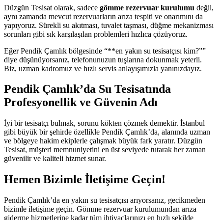
Düzgün Tesisat olarak, sadece
gömme rezervuar kurulumu
değil,
aynı zamanda mevcut rezervuarların arıza tespiti ve onarımını da
yapıyoruz. Sürekli su akıtması, tuvalet taşması, düğme mekanizması
sorunları gibi sık karşılaşılan problemleri hızlıca çözüyoruz.
Eğer Pendik Çamlık bölgesinde “**en yakın su tesisatçısı kim?””
diye düşünüyorsanız, telefonunuzun tuşlarına dokunmak yeterli.
Biz, uzman kadromuz ve hızlı servis anlayışımızla yanınızdayız.
Pendik Çamlık’da Su Tesisatında
Profesyonellik ve Güvenin Adı
İyi bir tesisatçı bulmak, sorunu kökten çözmek demektir. İstanbul
gibi büyük bir şehirde özellikle Pendik Çamlık’da, alanında uzman
ve bölgeye hakim ekiplerle çalışmak büyük fark yaratır. Düzgün
Tesisat, müşteri memnuniyetini en üst seviyede tutarak her zaman
güvenilir ve kaliteli hizmet sunar.
Hemen Bizimle İletişime Geçin!
Pendik Çamlık’da en yakın su tesisatçısı arıyorsanız, gecikmeden
bizimle iletişime geçin. Gömme rezervuar kurulumundan arıza
giderme hizmetlerine kadar tüm ihtiyaçlarınızı en hızlı şekilde