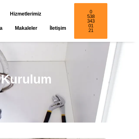
0
Hizmetlerimiz
538
343
01
a
Makaleler
İletişim
21
 Kurulum