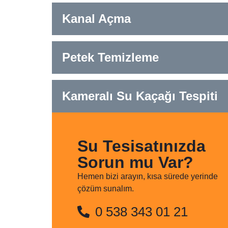
Kanal Açma
Petek Temizleme
Kameralı Su Kaçağı Tespiti
Su Tesisatınızda
Sorun mu Var?
Hemen bizi arayın, kısa sürede yerinde
çözüm sunalım.
0 538 343 01 21