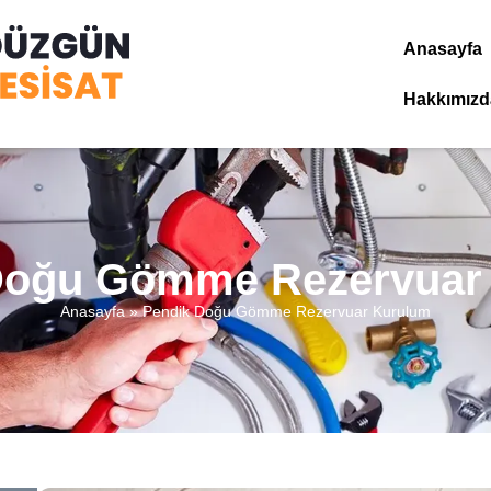
Anasayfa
Hakkımızd
Doğu Gömme Rezervuar
Anasayfa
»
Pendik Doğu Gömme Rezervuar Kurulum