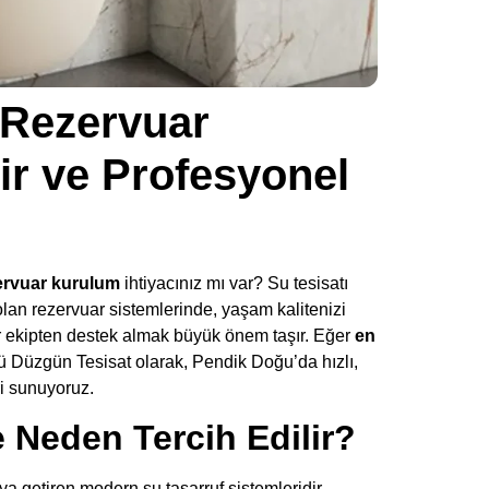
Rezervuar
r ve Profesyonel
rvuar kurulum
ihtiyacınız mı var? Su tesisatı
 olan rezervuar sistemlerinde, yaşam kalitenizi
ir ekipten destek almak büyük önem taşır. Eğer
en
ü Düzgün Tesisat olarak, Pendik Doğu’da hızlı,
ri sunuyoruz.
Neden Tercih Edilir?
ya getiren modern su tasarruf sistemleridir.