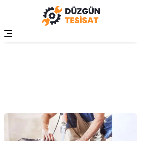
Pendik Orhangazi
Su Tesisatçısı
Anasayfa
»
Pendik Orhangazi Su Tesisatçısı