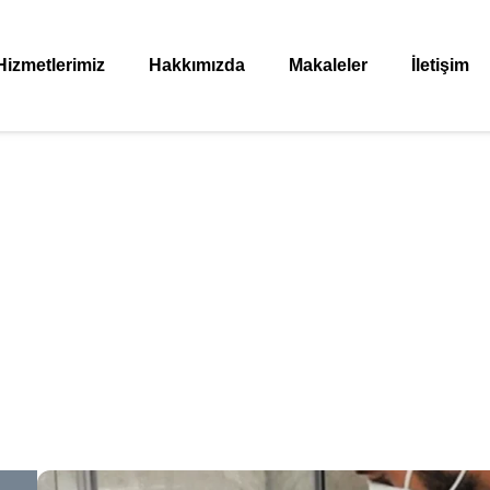
Hizmetlerimiz
Hakkımızda
Makaleler
İletişim
ik Üst Kaynarca Kanal
Anasayfa
»
Pendik Üst Kaynarca Kanal Açma