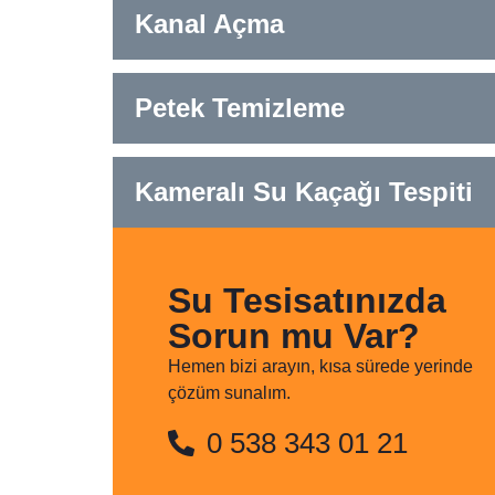
Kanal Açma
Petek Temizleme
Kameralı Su Kaçağı Tespiti
Su Tesisatınızda
Sorun mu Var?
Hemen bizi arayın, kısa sürede yerinde
çözüm sunalım.
0 538 343 01 21