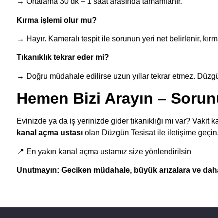
→ Ortalama 30 dk – 1 saat arasında tamamlanır.
Kırma işlemi olur mu?
→ Hayır. Kameralı tespit ile sorunun yeri net belirlenir, kı
Tıkanıklık tekrar eder mi?
→ Doğru müdahale edilirse uzun yıllar tekrar etmez. Düzgü
Hemen Bizi Arayın – Soru
Evinizde ya da iş yerinizde gider tıkanıklığı mı var? Vaki
kanal açma ustası
olan Düzgün Tesisat ile iletişime geçin
📍 En yakın kanal açma ustamız size yönlendirilsin
Unutmayın: Geciken müdahale, büyük arızalara ve daha