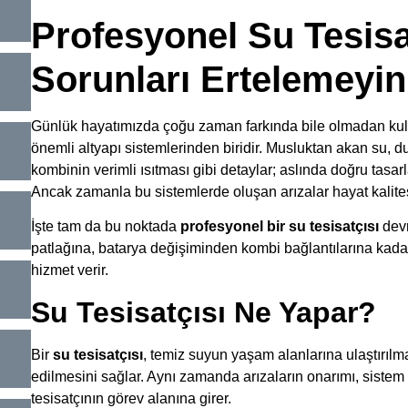
Profesyonel Su Tesisa
Sorunları Ertelemeyin
Günlük hayatımızda çoğu zaman farkında bile olmadan kullan
önemli altyapı sistemlerinden biridir. Musluktan akan su, d
kombinin verimli ısıtması gibi detaylar; aslında doğru tasar
Ancak zamanla bu sistemlerde oluşan arızalar hayat kalites
İşte tam da bu noktada
profesyonel bir su tesisatçısı
devr
patlağına, batarya değişiminden kombi bağlantılarına kadar
hizmet verir.
Su Tesisatçısı Ne Yapar?
Bir
su tesisatçısı
, temiz suyun yaşam alanlarına ulaştırılm
edilmesini sağlar. Aynı zamanda arızaların onarımı, sistem
tesisatçının görev alanına girer.