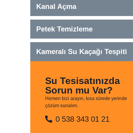
Kanal Açma
Petek Temizleme
Kameralı Su Kaçağı Tespiti
Su Tesisatınızda
Sorun mu Var?
Hemen bizi arayın, kısa sürede yerinde
çözüm sunalım.
0 538 343 01 21