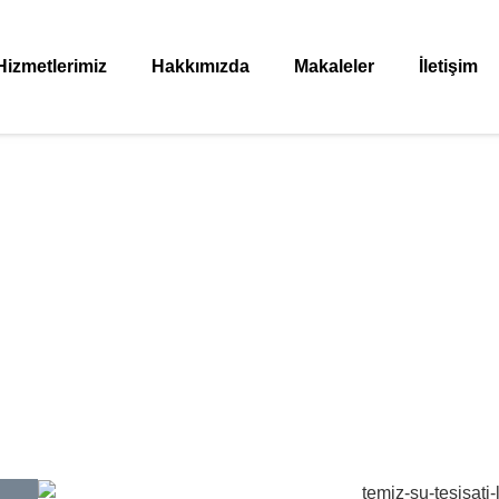
Hizmetlerimiz
Hakkımızda
Makaleler
İletişim
pe Veysel Karani Su Te
Anasayfa
»
Sancaktepe Veysel Karani Su Tesisatçısı