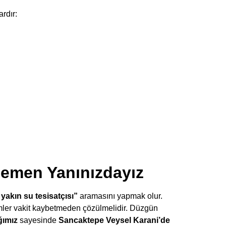
rdır:
Hemen Yanınızdayız
 yakın su tesisatçısı”
aramasını yapmak olur.
emler vakit kaybetmeden çözülmelidir. Düzgün
ğımız
sayesinde
Sancaktepe Veysel Karani’de