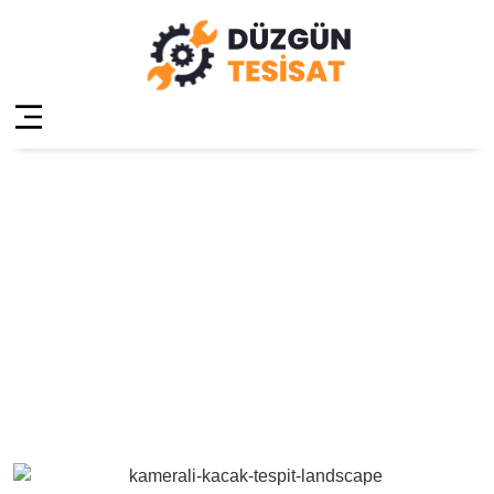
Şile Ağva Merkez
Kameralı Su
Kaçağı Tespiti
Anasayfa
»
Şile Ağva Merkez Kameralı Su Kaçağı
Tespiti