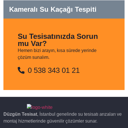
Kameralı Su Kaçağı Tespiti
Su Tesisatınızda Sorun
mu Var?
Hemen bizi arayın, kısa sürede yerinde
çözüm sunalım.
0 538 343 01 21
Düzgün Tesisat
, İstanbul genelinde su tesisatı arızaları ve
montaj hizmetlerinde güvenilir çözümler sunar.