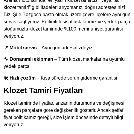
Arama motorlarında “en yakın klozet tamircisi” veya “acil
klozet tamiri” gibi ifadeleri arıyorsanız, doğru adrestesiniz!
Biz, Şile Bozgoca başta olmak üzere çevre ilçelere aynı gün
servis sağlıyoruz. Eğitimli tesisat ustalarımız ve yedek parça
stoğumuzla klozet tamirinde %100 memnuniyet garantisi
veriyoruz.
📍
Mobil servis
– Aynı gün adresinizdeyiz
🔧
Donanımlı ekipman
– Tüm klozet markalarına uyumlu
yedek parça
🛠️
Hızlı çözüm
– Kısa sürede sorun giderme garantisi
Klozet Tamiri Fiyatları
Klozet tamirinde fiyatlar, arızanın durumuna ve değişmesi
gereken parçalara göre değişkenlik gösterir. Ancak şeffaf
fiyat politikamız gereği, size işlem öncesinde detaylı bilgi
veriyoruz.