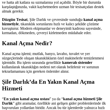
ve hatta alt katlara su sızmalarına yol açabilir. Böyle bir durumla
karşılaştığınızda, vakit kaybetmeden uzman bir tesisatçıdan destek
almak gerekir.
Düzgün Tesisat
, Şile Darlık ve çevresinde sunduğu
kanal açma
hizmetiyle
, tıkanıklık sorunlarını hızlı ve kalıcı şekilde çözüme
kavuşturur. Modern ekipmanlar ve deneyimli kadrosu sayesinde,
kırmadan, dökmeden, çevreyi kirletmeden müdahale eder.
Kanal Açma Nedir?
Kanal açma işlemi; mutfak, banyo, lavabo, tuvalet ve yer
süzgeçlerinde oluşan tıkanıklıkların özel makinelerle temizlenmesi
işlemidir. Bu işlem sırasında genellikle
kameralı sistemler
kullanılarak tıkanıklığın nedeni net olarak belirlenir ve sorunun
tekrarlamaması için gereken önlemler alınır.
Şile Darlık’da En Yakın Kanal Açma
Hizmeti
“
En yakın kanal açma ustası
” ya da “
kanal açma hizmeti Şile
Darlık
” gibi aramalar, özellikle ani gelişen gider problemlerinde ilk
başvurulan yollardan biridir. Ancak bu tür işlemlerde yalnızca hızlı