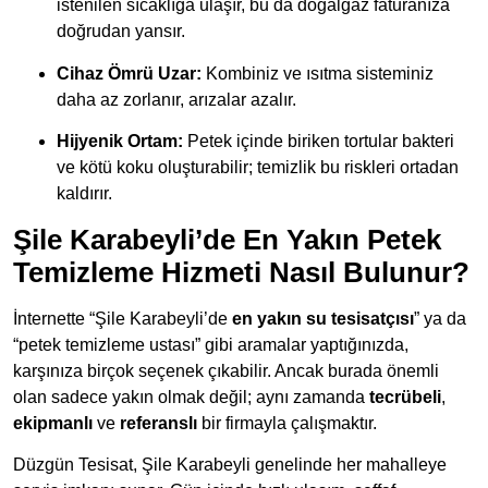
istenilen sıcaklığa ulaşır, bu da doğalgaz faturanıza
doğrudan yansır.
Cihaz Ömrü Uzar:
Kombiniz ve ısıtma sisteminiz
daha az zorlanır, arızalar azalır.
Hijyenik Ortam:
Petek içinde biriken tortular bakteri
ve kötü koku oluşturabilir; temizlik bu riskleri ortadan
kaldırır.
Şile Karabeyli’de En Yakın Petek
Temizleme Hizmeti Nasıl Bulunur?
İnternette “Şile Karabeyli’de
en yakın su tesisatçısı
” ya da
“petek temizleme ustası” gibi aramalar yaptığınızda,
karşınıza birçok seçenek çıkabilir. Ancak burada önemli
olan sadece yakın olmak değil; aynı zamanda
tecrübeli
,
ekipmanlı
ve
referanslı
bir firmayla çalışmaktır.
Düzgün Tesisat, Şile Karabeyli genelinde her mahalleye