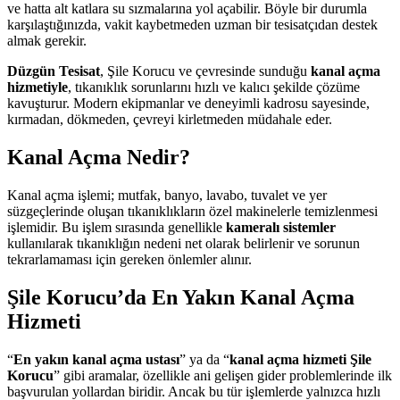
ve hatta alt katlara su sızmalarına yol açabilir. Böyle bir durumla
karşılaştığınızda, vakit kaybetmeden uzman bir tesisatçıdan destek
almak gerekir.
Düzgün Tesisat
, Şile Korucu ve çevresinde sunduğu
kanal açma
hizmetiyle
, tıkanıklık sorunlarını hızlı ve kalıcı şekilde çözüme
kavuşturur. Modern ekipmanlar ve deneyimli kadrosu sayesinde,
kırmadan, dökmeden, çevreyi kirletmeden müdahale eder.
Kanal Açma Nedir?
Kanal açma işlemi; mutfak, banyo, lavabo, tuvalet ve yer
süzgeçlerinde oluşan tıkanıklıkların özel makinelerle temizlenmesi
işlemidir. Bu işlem sırasında genellikle
kameralı sistemler
kullanılarak tıkanıklığın nedeni net olarak belirlenir ve sorunun
tekrarlamaması için gereken önlemler alınır.
Şile Korucu’da En Yakın Kanal Açma
Hizmeti
“
En yakın kanal açma ustası
” ya da “
kanal açma hizmeti Şile
Korucu
” gibi aramalar, özellikle ani gelişen gider problemlerinde ilk
başvurulan yollardan biridir. Ancak bu tür işlemlerde yalnızca hızlı