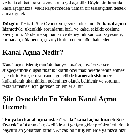
ve hatta alt katlara su sızmalarına yol açabilir. Böyle bir durumla
karşılaştığınızda, vakit kaybetmeden uzman bir tesisatçıdan destek
almak gerekir.
Düzgün Tesisat
, Şile Ovacık ve çevresinde sunduğu
kanal açma
hizmetiyle
, tıkanıklık sorunlarını hızlı ve kalıcı şekilde çözüme
kavuşturur. Modern ekipmanlar ve deneyimli kadrosu sayesinde,
kırmadan, dökmeden, çevreyi kirletmeden müdahale eder.
Kanal Açma Nedir?
Kanal açma işlemi; mutfak, banyo, lavabo, tuvalet ve yer
süzgeçlerinde oluşan tıkanıklıkların özel makinelerle temizlenmesi
işlemidir. Bu işlem sırasında genellikle
kameralı sistemler
kullanılarak tıkanıklığın nedeni net olarak belirlenir ve sorunun
tekrarlamaması için gereken önlemler alınır.
Şile Ovacık’da En Yakın Kanal Açma
Hizmeti
“
En yakın kanal açma ustası
” ya da “
kanal açma hizmeti Şile
Ovacık
” gibi aramalar, özellikle ani gelişen gider problemlerinde ilk
başvurulan yollardan biridir. Ancak bu tür işlemlerde yalnızca hızlı