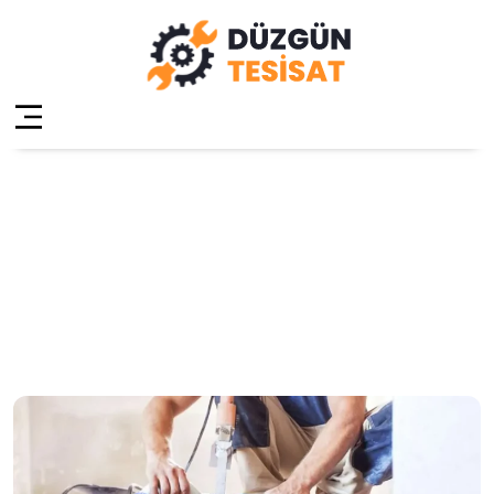
Şile Yeşilvadi Su
Tesisatçısı
Anasayfa
»
Şile Yeşilvadi Su Tesisatçısı