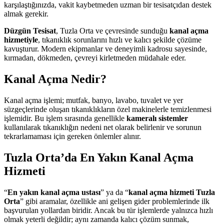
karşılaştığınızda, vakit kaybetmeden uzman bir tesisatçıdan destek
almak gerekir.
Düzgün Tesisat
, Tuzla Orta ve çevresinde sunduğu
kanal açma
hizmetiyle
, tıkanıklık sorunlarını hızlı ve kalıcı şekilde çözüme
kavuşturur. Modern ekipmanlar ve deneyimli kadrosu sayesinde,
kırmadan, dökmeden, çevreyi kirletmeden müdahale eder.
Kanal Açma Nedir?
Kanal açma işlemi; mutfak, banyo, lavabo, tuvalet ve yer
süzgeçlerinde oluşan tıkanıklıkların özel makinelerle temizlenmesi
işlemidir. Bu işlem sırasında genellikle
kameralı sistemler
kullanılarak tıkanıklığın nedeni net olarak belirlenir ve sorunun
tekrarlamaması için gereken önlemler alınır.
Tuzla Orta’da En Yakın Kanal Açma
Hizmeti
“
En yakın kanal açma ustası
” ya da “
kanal açma hizmeti Tuzla
Orta
” gibi aramalar, özellikle ani gelişen gider problemlerinde ilk
başvurulan yollardan biridir. Ancak bu tür işlemlerde yalnızca hızlı
olmak yeterli değildir; aynı zamanda kalıcı çözüm sunmak,