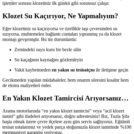
işlemler sonrası klozetiniz ilk günkü gibi sorunsuz çalışır.
Klozet Su Kaçırıyor, Ne Yapmalıyım?
Eğer klozetiniz su kaçırıyorsa ve özellikle taşı çevresinden su
sızıyorsa, muhtemelen bağlantı contaları yıpranmış ya da klozet
montajı gevşemiştir. Bu tür durumlarda:
Zemindeki suyu kuru bir bezle silin
Su kaçağının kaynağını gözlemleyin
Vakit kaybetmeden
en yakın su tesisatçısı
ile iletişime geçin
Gecikmeden yapılan müdahaleler, hem onarım süresini kısaltır hem
de ekstra maliyetleri önler.
En Yakın Klozet Tamircisi Arıyorsanız…
Arama motorlarında “en yakın klozet tamircisi” veya “acil klozet
tamiri” gibi ifadeleri arıyorsanız, doğru adrestesiniz! Biz, Tuzla Şifa
başta olmak üzere çevre ilçelere aynı gün servis sağlıyoruz. Eğitimli
tesisat ustalarımız ve yedek parça stoğumuzla klozet tamirinde %100
memnuniyet garantisi veriyoruz.