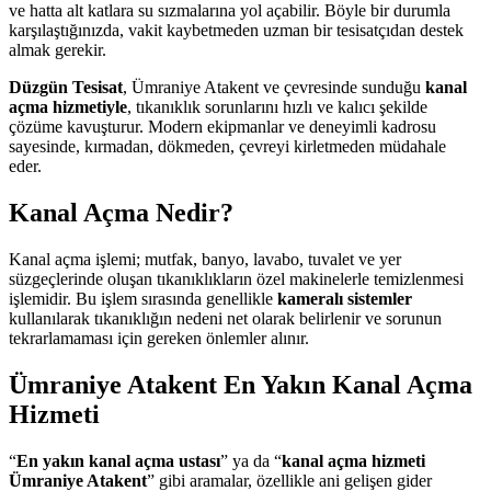
ve hatta alt katlara su sızmalarına yol açabilir. Böyle bir durumla
karşılaştığınızda, vakit kaybetmeden uzman bir tesisatçıdan destek
almak gerekir.
Düzgün Tesisat
, Ümraniye Atakent ve çevresinde sunduğu
kanal
açma hizmetiyle
, tıkanıklık sorunlarını hızlı ve kalıcı şekilde
çözüme kavuşturur. Modern ekipmanlar ve deneyimli kadrosu
sayesinde, kırmadan, dökmeden, çevreyi kirletmeden müdahale
eder.
Kanal Açma Nedir?
Kanal açma işlemi; mutfak, banyo, lavabo, tuvalet ve yer
süzgeçlerinde oluşan tıkanıklıkların özel makinelerle temizlenmesi
işlemidir. Bu işlem sırasında genellikle
kameralı sistemler
kullanılarak tıkanıklığın nedeni net olarak belirlenir ve sorunun
tekrarlamaması için gereken önlemler alınır.
Ümraniye Atakent En Yakın Kanal Açma
Hizmeti
“
En yakın kanal açma ustası
” ya da “
kanal açma hizmeti
Ümraniye Atakent
” gibi aramalar, özellikle ani gelişen gider