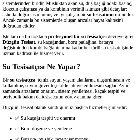
sistemlerinden biridir. Musluktan akan su, duş başlığındaki basınç,
klozetin çalışması ya da kombinin verimli ısıtması gibi detaylar;
aslında doğru tasarlanmış ve iyi çalışan bir
su tesisatının
ürünüdür.
Ancak zamanla bu sistemlerde oluşan arızalar hayat kalitesini
doğrudan etkiler.
İşte tam da bu noktada
profesyonel bir su tesisatçısı
devreye girer.
Düzgün Tesisat
, su kaçağından, boru patlağına, batarya
değişiminden kombi bağlantılarına kadar her türlü su tesisatı işinde
uzman kadrosu ile hizmet verir.
Su Tesisatçısı Ne Yapar?
Bir
su tesisatçısı
, temiz suyun yaşam alanlarına ulaştırılmasını ve
kullanılmış suyun güvenli şekilde tahliye edilmesini sağlar. Aynı
zamanda arızaların onarımı, sistem yenilemesi, kaçak tespiti ve
periyodik bakım da tesisatçının görev alanına girer.
Düzgün Tesisat olarak sunduğumuz başlıca hizmetler şunlardır:
✅ Su kaçağı tespiti ve onarımı
✅ Boru döşeme ve yenileme
✅ Batarya, musluk, rezervuar montajı