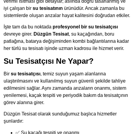
verimli ısıtması gibi detaylar; aslında doğru tasarlanmış ve
iyi çalışan bir
su tesisatının
ürünüdür. Ancak zamanla bu
sistemlerde oluşan arızalar hayat kalitesini doğrudan etkiler.
İşte tam da bu noktada
profesyonel bir su tesisatçısı
devreye girer.
Düzgün Tesisat
, su kaçağından, boru
patlağına, batarya değişiminden kombi bağlantılarına kadar
her türlü su tesisatı işinde uzman kadrosu ile hizmet verir.
Su Tesisatçısı Ne Yapar?
Bir
su tesisatçısı
, temiz suyun yaşam alanlarına
ulaştırılmasını ve kullanılmış suyun güvenli şekilde tahliye
edilmesini sağlar. Aynı zamanda arızaların onarımı, sistem
yenilemesi, kaçak tespiti ve periyodik bakım da tesisatçının
görev alanına girer.
Düzgün Tesisat olarak sunduğumuz başlıca hizmetler
şunlardır:
✅ Su kaçağı tespiti ve onarımı