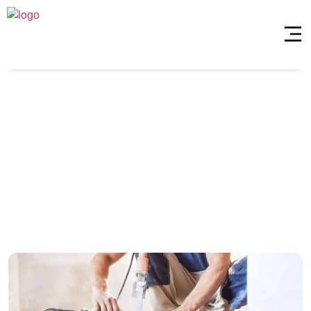
Ümraniye
Madenler Su
Tesisatçısı
Anasayfa
»
Ümraniye Madenler Su Tesisatçısı