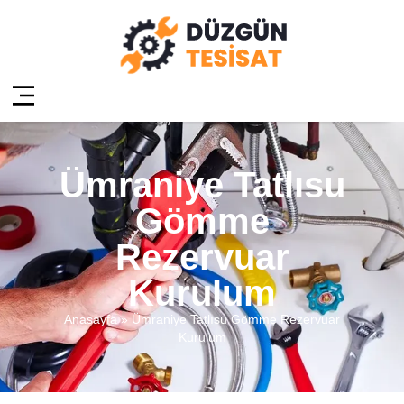
Ümraniye Tatlısu
Gömme
Rezervuar
Kurulum
Anasayfa
»
Ümraniye Tatlısu Gömme Rezervuar
Kurulum