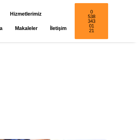
0
Hizmetlerimiz
538
343
01
a
Makaleler
İletişim
21
tçısı