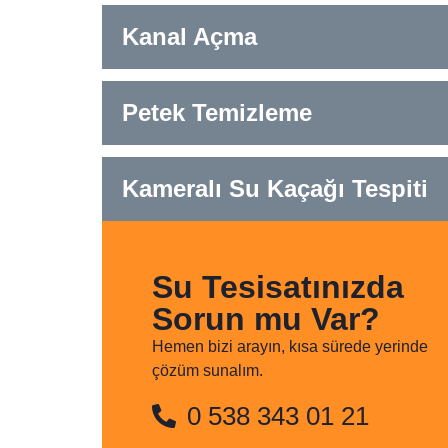
Kanal Açma
Petek Temizleme
Kameralı Su Kaçağı Tespiti
Su Tesisatınızda
Sorun mu Var?
Hemen bizi arayın, kısa sürede yerinde
çözüm sunalım.
0 538 343 01 21