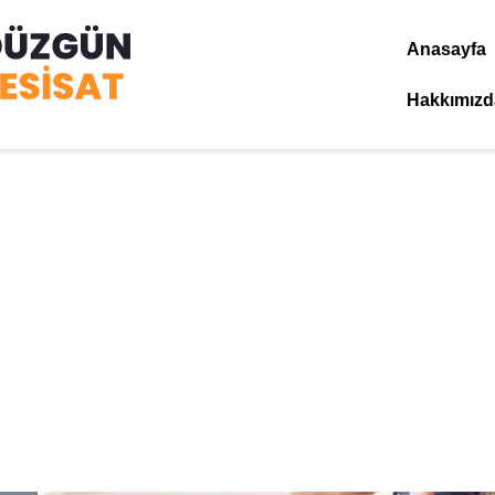
Anasayfa
Hakkımızd
dar Ahmediye Su Tesisa
Anasayfa
»
Üsküdar Ahmediye Su Tesisatçısı