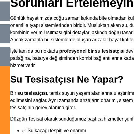
Sorunları Ertelemeyin
Günlük hayatımızda çoğu zaman farkında bile olmadan kullan
önemli altyapı sistemlerinden biridir. Musluktan akan su, d
kombinin verimli ısıtması gibi detaylar; aslında doğru tasar
Ancak zamanla bu sistemlerde oluşan arızalar hayat kalites
İşte tam da bu noktada
profesyonel bir su tesisatçısı
devr
patlağına, batarya değişiminden kombi bağlantılarına kadar
hizmet verir.
Su Tesisatçısı Ne Yapar?
Bir
su tesisatçısı
, temiz suyun yaşam alanlarına ulaştırılm
edilmesini sağlar. Aynı zamanda arızaların onarımı, sistem
tesisatçının görev alanına girer.
Düzgün Tesisat olarak sunduğumuz başlıca hizmetler şunla
✅ Su kaçağı tespiti ve onarımı