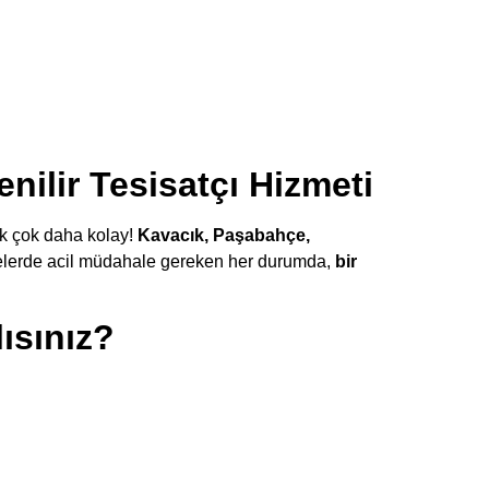
ilir Tesisatçı Hizmeti
ık çok daha kolay!
Kavacık, Paşabahçe,
elerde acil müdahale gereken her durumda,
bir
ısınız?