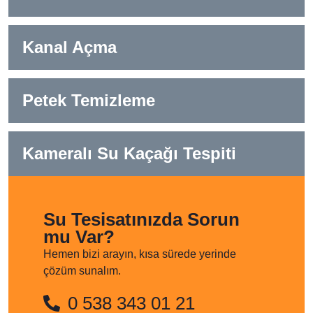
Kanal Açma
Petek Temizleme
Kameralı Su Kaçağı Tespiti
Su Tesisatınızda Sorun
mu Var?
Hemen bizi arayın, kısa sürede yerinde
çözüm sunalım.
0 538 343 01 21