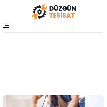
Üsküdar
Güzeltepe Su
Tesisatçısı
Anasayfa
»
Üsküdar Güzeltepe Su Tesisatçısı