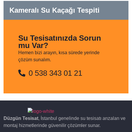
Kameralı Su Kaçağı Tespiti
Su Tesisatınızda Sorun
mu Var?
Hemen bizi arayın, kısa sürede yerinde
çözüm sunalım.
0 538 343 01 21
Düzgün Tesisat
, İstanbul genelinde su tesisatı arızaları ve
montaj hizmetlerinde güvenilir çözümler sunar.