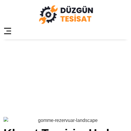
Üsküdar
Kuzguncuk Klozet
Tamiri
Anasayfa
»
Üsküdar Kuzguncuk Klozet Tamiri