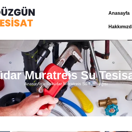
Anasayfa
Hakkımızd
dar Muratreis Su Tesisa
Anasayfa
»
Üsküdar Muratreis Su Tesisatçısı