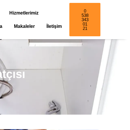
0
Hizmetlerimiz
538
343
01
a
Makaleler
İletişim
21
tçısı