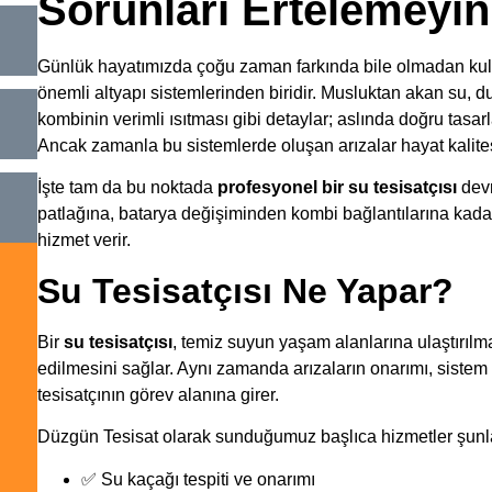
Sorunları Ertelemeyin
Günlük hayatımızda çoğu zaman farkında bile olmadan kullan
önemli altyapı sistemlerinden biridir. Musluktan akan su, d
kombinin verimli ısıtması gibi detaylar; aslında doğru tasar
Ancak zamanla bu sistemlerde oluşan arızalar hayat kalites
İşte tam da bu noktada
profesyonel bir su tesisatçısı
devr
patlağına, batarya değişiminden kombi bağlantılarına kadar
hizmet verir.
Su Tesisatçısı Ne Yapar?
Bir
su tesisatçısı
, temiz suyun yaşam alanlarına ulaştırılm
edilmesini sağlar. Aynı zamanda arızaların onarımı, sistem
tesisatçının görev alanına girer.
Düzgün Tesisat olarak sunduğumuz başlıca hizmetler şunla
✅ Su kaçağı tespiti ve onarımı