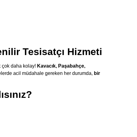
ilir Tesisatçı Hizmeti
k çok daha kolay!
Kavacık, Paşabahçe,
elerde acil müdahale gereken her durumda,
bir
ısınız?