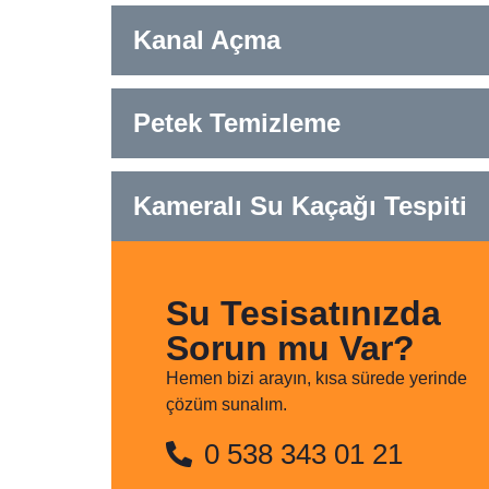
Kanal Açma
Petek Temizleme
Kameralı Su Kaçağı Tespiti
Su Tesisatınızda
Sorun mu Var?
Hemen bizi arayın, kısa sürede yerinde
çözüm sunalım.
0 538 343 01 21