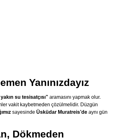
Hemen Yanınızdayız
 yakın su tesisatçısı”
aramasını yapmak olur.
emler vakit kaybetmeden çözülmelidir. Düzgün
ğımız
sayesinde
Üsküdar Muratreis’de
aynı gün
dan, Dökmeden