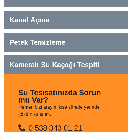
Kanal Açma
Petek Temizleme
Kameralı Su Kaçağı Tespiti
Su Tesisatınızda Sorun
mu Var?
Hemen bizi arayın, kısa sürede yerinde
çözüm sunalım.
0 538 343 01 21